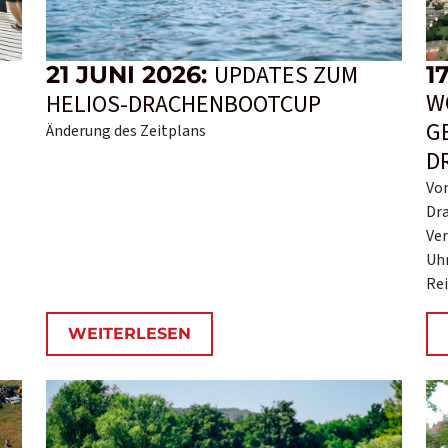
UPDATES ZUM
21 JUNI 2026:
1
W
HELIOS-DRACHENBOOTCUP
G
Änderung des Zeitplans
D
Vom
Dra
Ver
Uhr
Rei
WEITERLESEN