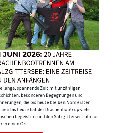
20 JAHRE
1 JUNI 2026:
RACHENBOOTRENNEN AM
ALZGITTERSEE: EINE ZEITREISE
U DEN ANFÄNGEN
e lange, spannende Zeit mit unzähligen
schichten, besonderen Begegnungen und
nnerungen, die bis heute bleiben. Vom ersten
nen bis heute hat der Drachenbootcup viele
schen begeistert und den Salzgittersee Jahr für
r in einen Ort…