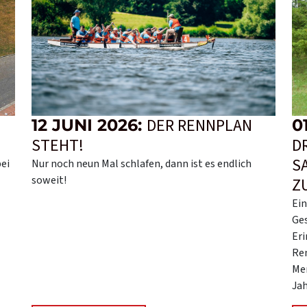
DER RENNPLAN
12 JUNI 2026:
0
STEHT!
D
S
bei
Nur noch neun Mal schlafen, dann ist es endlich
soweit!
Z
Ein
Ge
Eri
Ren
Men
Jah