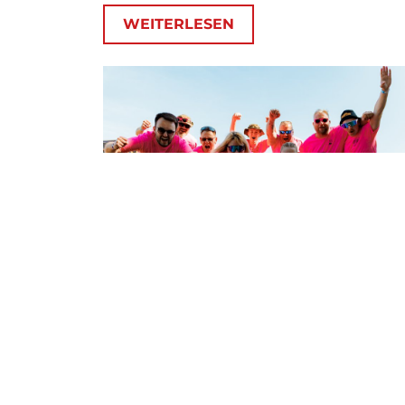
WEITERLESEN
RIESIGER
27 APRIL 2026:
ANDRANG!
Alle 20 Startplätze für den 10er-Cup sind bereits
vergeben. Weitere Anmeldungen nehmen wir ge
als Reservierung entgegen. Ob eine Teilnahme